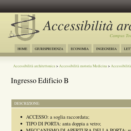
Accessibilità ar
Campus Tor
HOME
GIURISPRUDENZA
ECONOMIA
INGEGNERIA
LET
Accessibilità architettonica
>
Accessibilità motoria Medicina
>
Accessibilità
Ingresso Edificio B
DESCRIZIONE:
ACCESSO: a soglia raccordata;
TIPO DI PORTA: anta doppia a vetro;
MECCANISMO DI APERTURA DELLA PORTA: ma