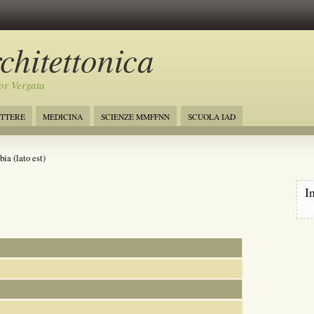
rchitettonica
r Vergata
TTERE
MEDICINA
SCIENZE MMFFNN
SCUOLA IAD
a (lato est)
I